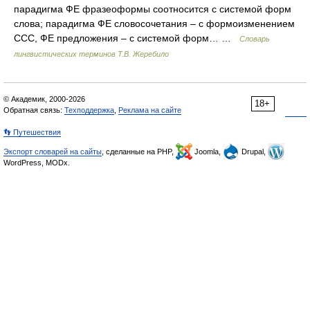
парадигма ФЕ фразеоформы соотносится с системой форм
слова; парадигма ФЕ словосочетания – с формоизменением
ССС, ФЕ предложения – с системой форм… …
Словарь
лингвистических терминов Т.В. Жеребило
© Академик, 2000-2026
18+
Обратная связь:
Техподдержка
,
Реклама на сайте
👣 Путешествия
Экспорт словарей на сайты
, сделанные на PHP,
Joomla,
Drupal,
WordPress, MODx.