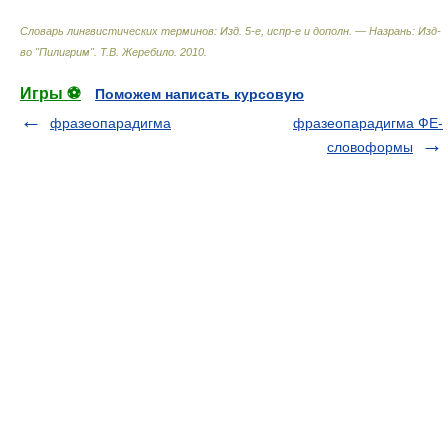
Словарь лингвистических терминов: Изд. 5-е, испр-е и дополн. — Назрань: Изд-
во "Пилигрим"
.
Т.В. Жеребило
.
2010
.
Игры ⚽
Поможем написать курсовую
фразеопарадигма
фразеопарадигма ФЕ-
словоформы