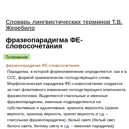
Словарь лингвистических терминов Т.В.
Жеребило
фразеопарадигма ФЕ-
словосочетания
Толкование
фразеопарадигма ФЕ-словосочетания
Парадигма, в которой формоизменение определяется, как и в
ССС, формой грамматически господствующего слова.
Морфологическая парадигма ФЕ-словосочетания создается
за счет флективного изменения господствующего компонента
фразеологизма. Выделяются глагольные и именные
фразеопарадигмы, именные подразделяются на
субстантивные и адъективные:
хранить верность
(храню
верность, хранишь верность, хранит верность и
т
.д. –
глагольная фразеопарадигма);
белый свет
(белый свет,
белого света, белому свету и
т
.д. – именная парадигма).