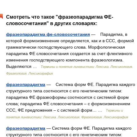
Смотреть что такое "фразеопарадигма ФЕ-
словосочетания" в других словарях:
фразеопарадигма фе-словосочетания
— Парадигма, в
которой формоизменение определяется, как и в ССС, формой
грамматически господствующего слова. Морфологическая
парадигма ФЕ словосочетания создается за счет флективного
изменения господствующего компонента фразеологизма.
Выделяются …
Термины и понятия лингвистики: Лексика. Лексикология.
Фразеология. Лексикография
фразеопарадигма
— Система форм ФЕ. Парадигма каждого
структурного типа соотносится с его генетическим типом:
парадигма ФЕ фразеоформы соотносится с системой форм
слова; парадигма ФЕ словосочетания – с формоизменением
ССС, ФЕ предложения – с системой форм… …
Термины и
понятия лингвистики: Лексика. Лексикология. Фразеология. Лексикография
фразеопарадигма
— Система форм ФЕ. Парадигма каждого
структурного типа соотносится с его генетическим типом: